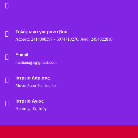
Τηλέφωνα για ραντεβού
Λάρισα: 2414008397 - 6974710276, Αγιά: 2494022810
E-mail
mathanag1@gmail.com
Ιατρείο Λάρισας
Μανδηλαρά 46, 1ος όρ.
Ιατρείο Αγιάς
Λαρίσης 35, Ισόγ.