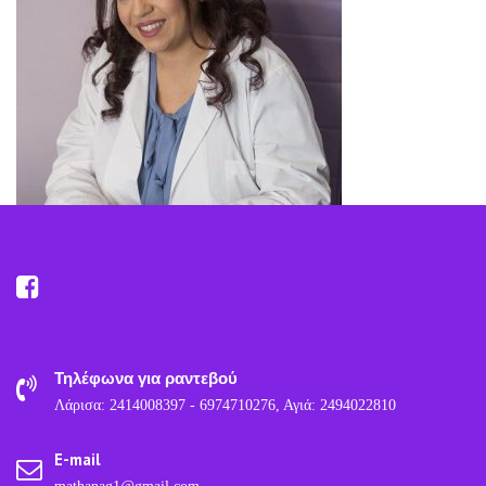
Τηλέφωνα για ραντεβού
Λάρισα: 2414008397 - 6974710276, Αγιά: 2494022810
E-mail