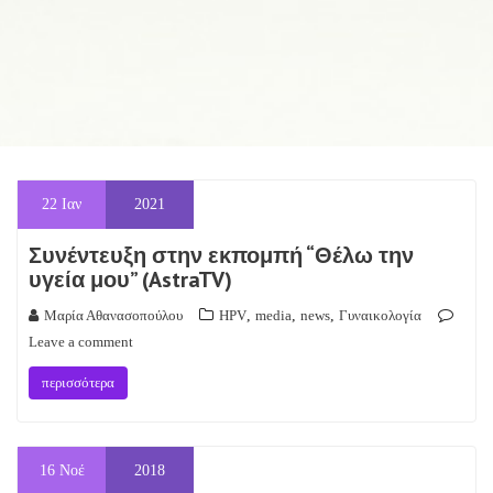
22
Ιαν
2021
Συνέντευξη στην εκπομπή “Θέλω την
υγεία μου” (AstraTV)
Μαρία Αθανασοπούλου
HPV
,
media
,
news
,
Γυναικολογία
Leave a comment
περισσότερα
16
Νοέ
2018