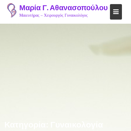
Skip
Μαρία Γ. Αθανασοπούλου
to
Μαιευτήρας – Χειρουργός Γυναικολόγος
content
Κατηγορία:
Γυναικολογία